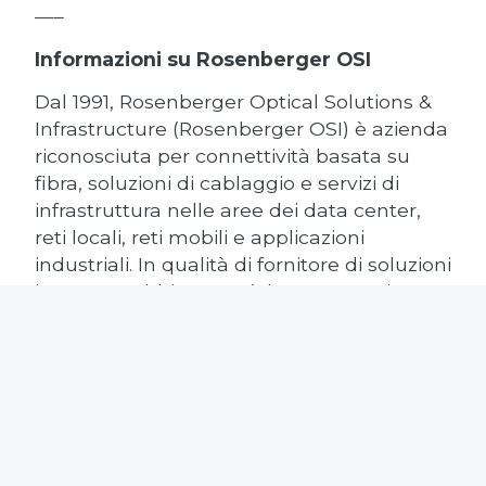
—–
Informazioni su Rosenberger OSI
Dal 1991, Rosenberger Optical Solutions &
Infrastructure (Rosenberger OSI) è azienda
riconosciuta per connettività basata su
fibra, soluzioni di cablaggio e servizi di
infrastruttura nelle aree dei data center,
reti locali, reti mobili e applicazioni
industriali. In qualità di fornitore di soluzioni
integrate, abbiamo un’elevata esperienza
nello sviluppo e l’eccellenza operativa
nella produzione di soluzioni di sistema per
reti di comunicazione. I nostri servizi
completi consentono il funzionamento
sicuro ed efficiente delle infrastrutture
digitali. Questa organizzazione, unita alla
nostra forte attenzione al cliente, ci rende