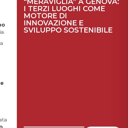
“MERAVIGLIA” A GENOVA:
I TERZI LUOGHI COME
MOTORE DI
INNOVAZIONE E
po
SVILUPPO SOSTENIBILE
a.
ta
 e
ata
o