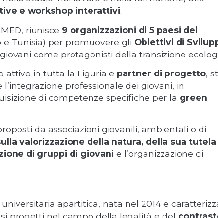
tive e workshop interattivi
.
 MED, riunisce
9 organizzazioni di 5 paesi del
no e Tunisia) per promuovere gli
Obiettivi di Svilup
 giovani come protagonisti della transizione ecologi
 attivo in tutta la Liguria e
partner di progetto
, s
’integrazione professionale dei giovani, in
quisizione di competenze specifiche per la
green
roposti da associazioni giovanili, ambientali o di
ulla valorizzazione della natura, della sua tutela
zione di gruppi di giovani
e l’organizzazione di
niversitaria apartitica, nata nel 2014 e caratterizz
si progetti nel campo della legalità e del
contrast