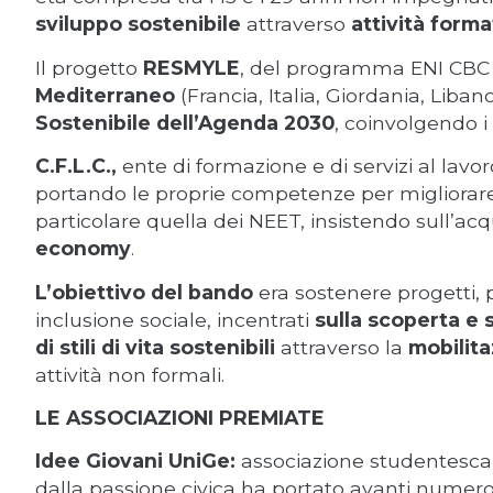
sviluppo sostenibile
attraverso
attività forma
Il progetto
RESMYLE
, del programma ENI CBC
Mediterraneo
(Francia, Italia, Giordania, Liba
Sostenibile dell’Agenda 2030
, coinvolgendo i
C.F.L.C.,
ente di formazione e di servizi al lavoro
portando le proprie competenze per migliorare l
particolare quella dei NEET, insistendo sull’ac
economy
.
L’obiettivo del bando
era sostenere progetti, p
inclusione sociale, incentrati
sulla
scoperta e s
di stili di vita sostenibili
attraverso la
mobilita
attività non formali.
LE ASSOCIAZIONI PREMIATE
Idee Giovani UniGe:
associazione studentesca u
dalla passione civica ha portato avanti numero