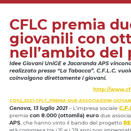
CFLC premia due
giovanili con ot
nell’ambito de
Idee Giovani UniGE e Jacaranda APS vincono 
realizzato presso “La Tabacca”.
C.F.L.C. vuol
coinvolgono direttamente i giovani.
http://www.cf
COS2_2021-CFLC_PREMIA-DUE-ASSOCIAZIONI-GIOVANI
Genova, 13 luglio 2021
– L’impresa sociale
C.F.
premia
con 8.000 (ottomila) euro
due associaz
APS
, che hanno vinto il bando del progetto
RE
età compresa tra i 15 e i 29 anni non impegnati 