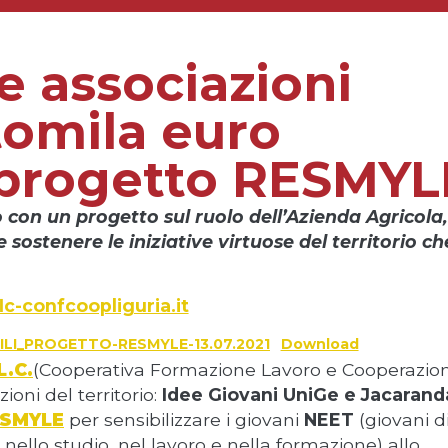
 associazioni
tomila euro
l progetto RESMYL
con un progetto sul ruolo dell’Azienda Agricola,
e sostenere le iniziative virtuose del territorio ch
lc-confcoopliguria.it
LI_PROGETTO-RESMYLE-13.07.2021
Download
L.C.
(Cooperativa Formazione Lavoro e Cooperazio
ioni del territorio:
Idee Giovani UniGe e Jacarand
SMYLE
per sensibilizzare i giovani
NEET
(giovani d
nello studio, nel lavoro e nella formazione) allo