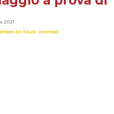
laggio a prova di
no 2021
ategies-for-future
Download