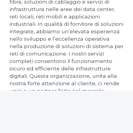
fibra, soluzioni di cablaggio e servizi di
infrastruttura nelle aree dei data center,
reti locali, reti mobili e applicazioni
industriali. In qualità di fornitore di soluzioni
integrate, abbiamo un’elevata esperienza
nello sviluppo e l’eccellenza operativa
nella produzione di soluzioni di sistema per
reti di comunicazione. I nostri servizi
completi consentono il funzionamento
sicuro ed efficiente delle infrastrutture
digitali. Questa organizzazione, unita alla
nostra forte attenzione al cliente, ci rende
unici e un partner forte nel mercato
globale.
Rosenberger OSI impiega circa 740
persone in Europa e Nord America e fa
parte del Gruppo Rosenberger che opera a
livello globale dal 1998. Il Gruppo