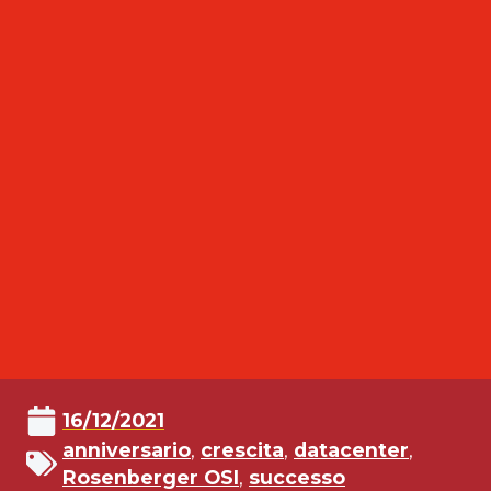
16/12/2021
anniversario
,
crescita
,
datacenter
,
Rosenberger OSI
,
successo