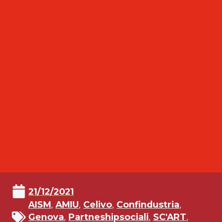
21/12/2021
AISM
,
AMIU
,
Celivo
,
Confindustria
,
Genova
,
Partneshipsociali
,
SC'ART
,