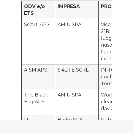
ODV e/o
IMPRESA
PROGETTO
ETS
Sc’Art! APS
AMIU SPA
Vico Angeli
21R: un
luogo di
riuso e di
libertà
creativa
AISM APS
Si4LIFE SCRL
IN-TOUR
(Inclusive
Tourism)
The Black
AMIU SPA
World
Bag APS
clean up
day 2021
LILT
Basko SPA
Rubrica
Genova
Buoni