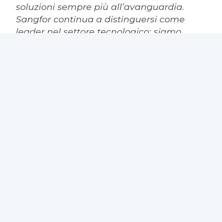
soluzioni sempre più all’avanguardia.
Sangfor continua a distinguersi come
leader nel settore tecnologico; siamo
pronti a portare queste novità in Italia e a
condividerle con la nostra rete per
affrontare meglio le sfide del 2025
».
CS1-2025 – SANGFOR TECHNOLOGIES ITALIA –
INNOVAZIONE E STRATEGIA PER UN 2025 DI
CONSOLIDAMENTO E CRESCITA –
30.01.2025
Download