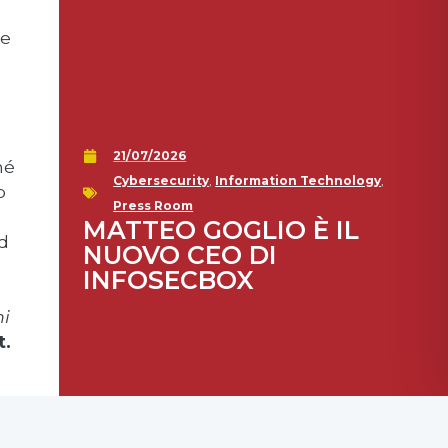
ne
21/07/2026
hé
Cybersecurity
,
Information Technology
,
o
Press Room
MATTEO GOGLIO È IL
d
NUOVO CEO DI
INFOSECBOX
ni
t.