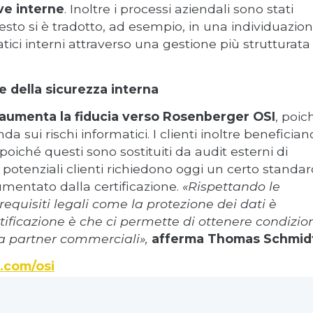
ve interne
. Inoltre i processi aziendali sono stati
Questo si è tradotto, ad esempio, in una individuazio
atici interni attraverso una gestione più strutturata
 e della sicurezza interna
 aumenta la fiducia verso Rosenberger OSI
, poic
 sui rischi informatici. I clienti inoltre benefician
 poiché questi sono sostituiti da audit esterni di
otenziali clienti richiedono oggi un certo standar
mentato dalla certificazione.
«Rispettando le
equisiti legali come la protezione dei dati è
rtificazione è che ci permette di ottenere condizio
a partner commerciali»,
afferma Thomas Schmid
.com/osi